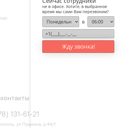
Сейчас сотрудники
репежных элементов в комплекте: Нет ;
не в офисе. Хотите, в выбранное
аспорт ;
время мы сами Вам перезвоним?
влял
в
Жду звонка!
контакты
78) 131-61-21
ополь, ул Пушкина, д 44/1