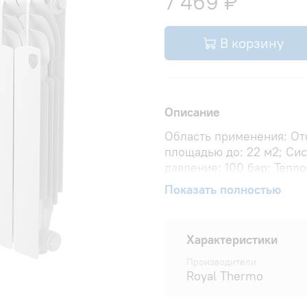
7 469 ₽
В корзину
Описание
Область применения: От
площадью до: 22 м2; Си
давление: 100 бар; Тепло
Δt 60: 2040 Вт; Теплоотд
Показать полностью
Горизонтальное ; Вид ус
расстояние: 500 мм; Дав
радиаторе: 15.6 л; Резьб
Характеристики
подключения: Боковое ;
Масса секции: 1.3 кг; Вес
Производители
Royal Thermo
мм; Глубина товара: 80 
товара: 590 мм; Глубина