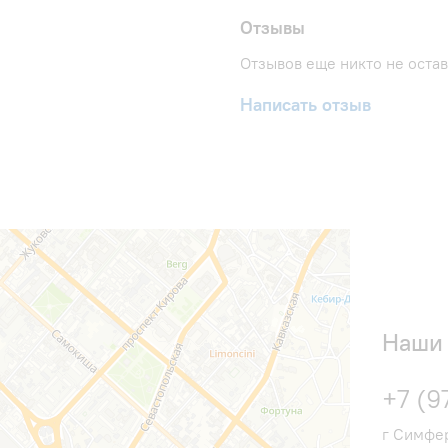
товара: 980 мм; Набор к
Гарантийный документ: П
Отзывы
Отзывов еще никто не оста
Написать отзыв
Наши 
+7 (9
г Симфер