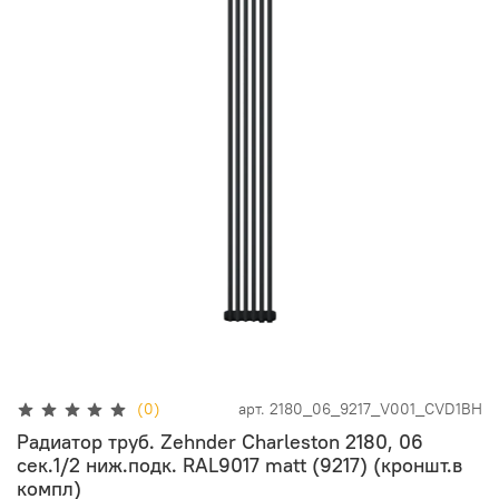
(0)
арт.
2180_06_9217_V001_CVD1BH
Радиатор труб. Zehnder Charleston 2180, 06
сек.1/2 ниж.подк. RAL9017 matt (9217) (кроншт.в
компл)