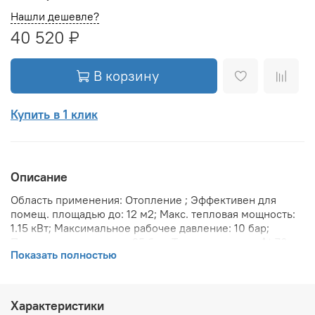
Нашли дешевле?
40 520 ₽
В корзину
Купить в 1 клик
Описание
Область применения: Отопление ; Эффективен для
помещ. площадью до: 12 м2; Макс. тепловая мощность:
1.15 кВт; Максимальное рабочее давление: 10 бар;
Предельное давление: 25 бар; Теплоотдача при Δt 70:
Показать полностью
1151 Вт; Теплоотдача при Δt 60: 944.4 Вт; Теплоотдача
при Δt 50: 497 Вт; Вариант размещения: Вертикальное ;
Вид установки (крепления): Настенная ; Макс.
температура теплоносителя: 110 °С; Межосевое
Характеристики
расстояние: 1 734 мм; Давление опрессовки: 15 бар;