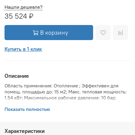
Нашли дешевле?
35 524 ₽
В корзину
Купить в 1 клик
Описание
Область применения: Отопление ; Эффективен для
помещ. площадью до: 15 м2; Макс. тепловая мощность:
1.54 кВт; Максимальное рабочее давление: 10 бар;
Предельное давление: 25 бар; Теплоотдача при Δt 70:
Показать полностью
1535 Вт; Теплоотдача при Δt 60: 1259.2 Вт; Теплоотдача
при Δt 50: 995 Вт; Вариант размещения: Вертикальное ;
Вид установки (крепления): Настенная ; Макс.
температура теплоносителя: 110 °С; Межосевое
Характеристики
расстояние: 1 734 мм; Давление опрессовки: 15 бар;