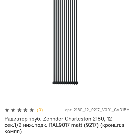
(0)
арт.
2180_12_9217_V001_CVD1BH
Радиатор труб. Zehnder Charleston 2180, 12
сек.1/2 ниж.подк. RAL9017 matt (9217) (кроншт.в
компл)