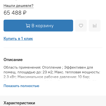
Нашли дешевле?
65 488 ₽
В корзину
Купить в 1 клик
Описание
Область применения: Отопление ; Эффективен для
помещ. площадью до: 23 м2; Макс. тепловая мощность:
2.3 кВт; Максимальное рабочее давление: 10 бар;
Предельное давление: 25 бар; Теплоотдача при Δt 70:
Показать полностью
2303 Вт; Теплоотдача при Δt 60: 1888.8 Вт; Теплоотдача
при Δt 50: 1492.8 Вт; Вариант размещения:
Вертикальное ; Вид установки (крепления): Настенная ;
Макс. температура теплоносителя: 110 °С; Межосевое
Характеристики
расстояние: 1 734 мм; Давление опрессовки: 15 бар;