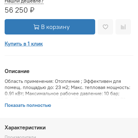
Нашли дешевле?
56 250 ₽
В корзину
Купить в 1 клик
Описание
Область применения: Отопление ; Эффективен для
помещ. площадью до: 23 м2; Макс. тепловая мощность:
0.91 кВт; Максимальное рабочее давление: 10 бар;
Предельное давление: 25 бар; Теплоотдача при Δt 70:
Показать полностью
192 Вт; Теплоотдача при Δt 60: 2203.6 Вт; Теплоотдача
при Δt 50: 1741.6 Вт; Вариант размещения:
Вертикальное ; Вид установки (крепления): Настенная ;
Макс. температура теплоносителя: 110 °С; Межосевое
Характеристики
расстояние: 1 734 мм; Резьба присоединения радиатора:
1/2 ; Тип подключения: Боковое ; Вес товара (нетто):
Производители