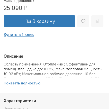
Нашли дешевле?
25 090 ₽
В корзину
Купить в 1 клик
Описание
Область применения: Отопление ; Эффективен для
помещ. площадью до: 10 м2; Макс. тепловая мощность:
10.03 кВт; Максимальное рабочее давление: 10 бар;
Предельное давление: 25 бар; Теплоотдача при Δt 70:
Показать полностью
1031 Вт; Теплоотдача при Δt 60: 842 Вт; Теплоотдача при
Δt 50: 662.4 Вт; Вариант размещения: Вертикальное ;
Вид установки (крепления): Настенная ; Макс.
температура теплоносителя: 110 °С; Межосевое
Характеристики
расстояние: 1 734 мм; Резьба присоединения радиатора:
1/2 ; Тип подключения: Боковое ; Вес товара (нетто):
Производители