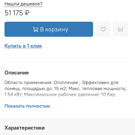
Нашли дешевле?
51 175 ₽
В корзину
Купить в 1 клик
Описание
Область применения: Отопление ; Эффективен для
помещ. площадью до: 15 м2; Макс. тепловая мощность:
1.54 кВт; Максимальное рабочее давление: 10 бар;
Предельное давление: 25 бар; Теплоотдача при Δt 70:
Показать полностью
1546.8 Вт; Теплоотдача при Δt 60: 1252.96 Вт;
Теплоотдача при Δt 50: 996 Вт; Вариант размещения:
Вертикальное ; Вид установки (крепления): Настенная ;
Макс. температура теплоносителя: 110 °С; Межосевое
Характеристики
расстояние: 1 734 мм; Давление опрессовки: 15 бар;