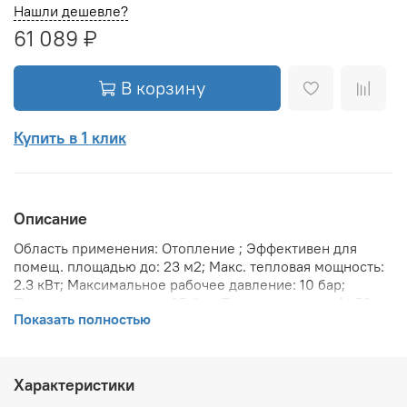
Нашли дешевле?
61 089 ₽
В корзину
Купить в 1 клик
Описание
Область применения: Отопление ; Эффективен для
помещ. площадью до: 23 м2; Макс. тепловая мощность:
2.3 кВт; Максимальное рабочее давление: 10 бар;
Предельное давление: 25 бар; Теплоотдача при Δt 70:
Показать полностью
2301 Вт; Теплоотдача при Δt 60: 1872 Вт; Теплоотдача
при Δt 50: 1482 Вт; Вариант размещения:
Горизонтальное ; Вид установки (крепления): Настенная
; Макс. температура теплоносителя: 110 °С; Межосевое
Характеристики
расстояние: 500 мм; Давление опрессовки: 15 бар;