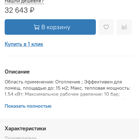
Нашли дешевле?
32 643 ₽
В корзину
Купить в 1 клик
Описание
Область применения: Отопление ; Эффективен для
помещ. площадью до: 15 м2; Макс. тепловая мощность:
1.54 кВт; Максимальное рабочее давление: 10 бар;
Предельное давление: 25 бар; Теплоотдача при Δt 70:
Показать полностью
1535.2 Вт; Теплоотдача при Δt 60: 1259.2 Вт; Теплоотдача
при Δt 50: 995 Вт; Вариант размещения: Вертикальное ;
Вид установки (крепления): Настенная ; Макс.
температура теплоносителя: 110 °С; Межосевое
Характеристики
расстояние: 1 734 мм; Давление опрессовки: 15 бар;
Объем воды в радиаторе: 12 л; Расчетное рабочее
Производители