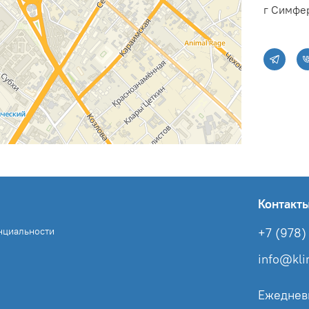
г Симфер
Контакт
нциальности
+7 (978) 
info@kl
Ежеднев