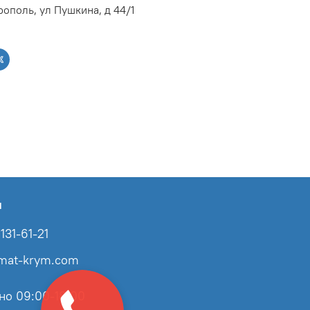
ополь, ул Пушкина, д 44/1
ы
131-61-21
imat-krym.com
но 09:00-18:00