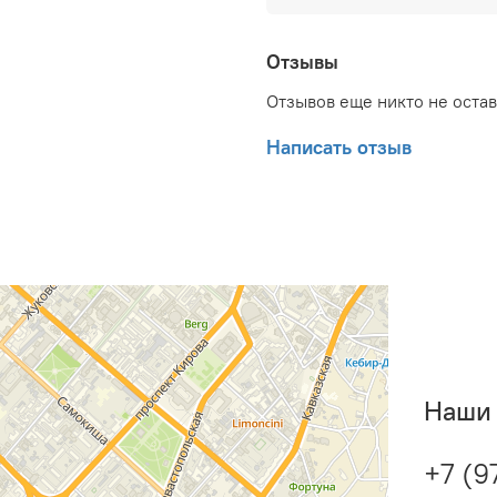
Вес товара (нетто): 25.3
62 мм; Ширина товара: 
комплекте: Да ; Гаранти
Отзывы
Отзывов еще никто не оста
Написать отзыв
Наши 
+7 (9