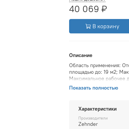
40 069 ₽
В корзину
Описание
Область применения: От
площадью до: 19 м2; Макс
Максимальное рабочее д
бар; Теплоотдача при Δt 
Показать полностью
Вт; Теплоотдача при Δt 5
Вертикальное ; Вид уста
температура теплоносите
Характеристики
Давление опрессовки: 15
Расчетное рабочее давле
Производители
Zehnder
Резьба присоединения ра