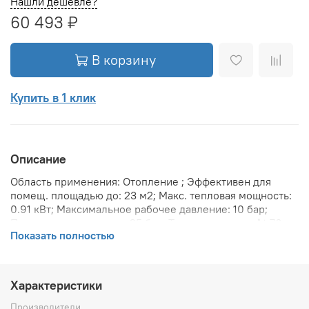
Нашли дешевле?
60 493 ₽
В корзину
Купить в 1 клик
Описание
Область применения: Отопление ; Эффективен для
помещ. площадью до: 23 м2; Макс. тепловая мощность:
0.91 кВт; Максимальное рабочее давление: 10 бар;
Предельное давление: 25 бар; Теплоотдача при Δt 70:
Показать полностью
192 Вт; Теплоотдача при Δt 60: 2203.6 Вт; Теплоотдача
при Δt 50: 1741.6 Вт; Вариант размещения:
Вертикальное ; Вид установки (крепления): Настенная ;
Макс. температура теплоносителя: 110 °С; Межосевое
Характеристики
расстояние: 1 734 мм; Резьба присоединения радиатора:
1/2 ; Тип подключения: Боковое ; Вес товара (нетто):
Производители