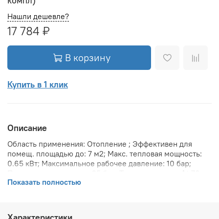
компл)
Нашли дешевле?
17 784 ₽
В корзину
Купить в 1 клик
Описание
Область применения: Отопление ; Эффективен для
помещ. площадью до: 7 м2; Макс. тепловая мощность:
0.65 кВт; Максимальное рабочее давление: 10 бар;
Предельное давление: 25 бар; Теплоотдача при Δt 70:
Показать полностью
654 Вт; Теплоотдача при Δt 60: 530 Вт; Теплоотдача при
Δt 50: 420 Вт; Вариант размещения: Горизонтальное ;
Вид установки (крепления): Настенная ; Макс.
температура теплоносителя: 110 °С; Межосевое
Характеристики