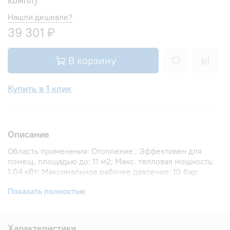
компл)
Нашли дешевле?
39 301 ₽
В корзину
Купить в 1 клик
Описание
Область применения: Отопление ; Эффективен для
помещ. площадью до: 11 м2; Макс. тепловая мощность:
1.04 кВт; Максимальное рабочее давление: 10 бар;
Предельное давление: 25 бар; Теплоотдача при Δt 70:
Показать полностью
1046.4 Вт; Теплоотдача при Δt 60: 848 Вт; Теплоотдача
при Δt 50: 672 Вт; Вариант размещения: Горизонтальное
; Вид установки (крепления): Настенная ; Макс.
температура теплоносителя: 110 °С; Межосевое
Характеристики