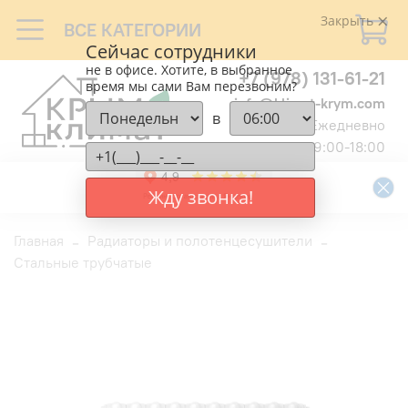
Закрыть
ВСЕ КАТЕГОРИИ
Сейчас сотрудники
не в офисе. Хотите, в выбранное
+7 (978) 131-61-21
время мы сами Вам перезвоним?
info@klimat-krym.com
в
Ежедневно
9:00-18:00
Жду звонка!
Главная
Радиаторы и полотенцесушители
Стальные трубчатые