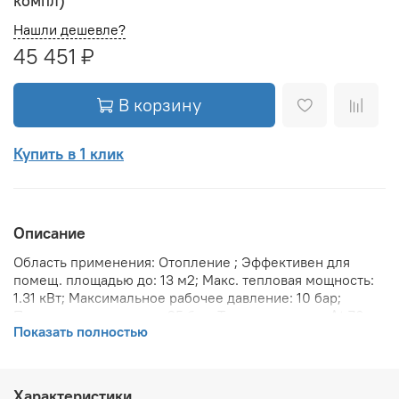
компл)
Нашли дешевле?
45 451 ₽
В корзину
Купить в 1 клик
Описание
Область применения: Отопление ; Эффективен для
помещ. площадью до: 13 м2; Макс. тепловая мощность:
1.31 кВт; Максимальное рабочее давление: 10 бар;
Предельное давление: 25 бар; Теплоотдача при Δt 70:
Показать полностью
1308 Вт; Теплоотдача при Δt 60: 1060 Вт; Теплоотдача
при Δt 50: 840 Вт; Вариант размещения: Горизонтальное
; Вид установки (крепления): Настенная ; Макс.
температура теплоносителя: 110 °С; Межосевое
Характеристики