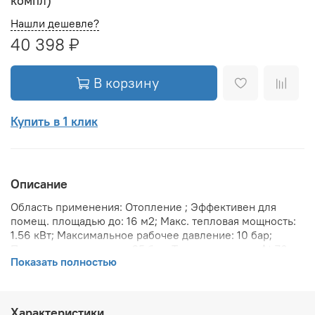
компл)
Нашли дешевле?
40 398 ₽
В корзину
Купить в 1 клик
Описание
Область применения: Отопление ; Эффективен для
помещ. площадью до: 16 м2; Макс. тепловая мощность:
1.56 кВт; Максимальное рабочее давление: 10 бар;
Предельное давление: 25 бар; Теплоотдача при Δt 70:
Показать полностью
1569.6 Вт; Теплоотдача при Δt 60: 1272 Вт; Теплоотдача
при Δt 50: 1008 Вт; Вариант размещения:
Горизонтальное ; Вид установки (крепления): Настенная
; Макс. температура теплоносителя: 110 °С; Межосевое
Характеристики