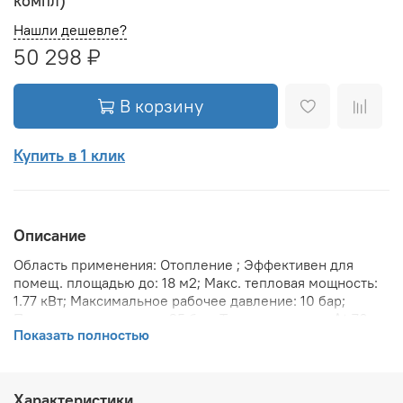
компл)
Нашли дешевле?
50 298 ₽
В корзину
Купить в 1 клик
Описание
Область применения: Отопление ; Эффективен для
помещ. площадью до: 18 м2; Макс. тепловая мощность:
1.77 кВт; Максимальное рабочее давление: 10 бар;
Предельное давление: 25 бар; Теплоотдача при Δt 70:
Показать полностью
1779 Вт; Теплоотдача при Δt 60: 1530 Вт; Теплоотдача
при Δt 50: 1200 Вт; Вариант размещения:
Горизонтальное ; Вид установки (крепления): Настенная
; Макс. температура теплоносителя: 110 °С; Межосевое
Характеристики