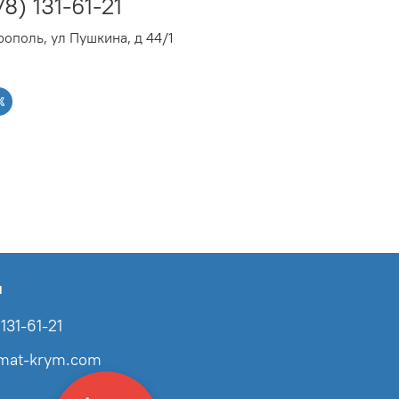
78) 131-61-21
ополь, ул Пушкина, д 44/1
ы
131-61-21
imat-krym.com