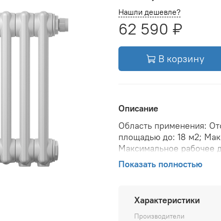
Нашли дешевле?
62 590 ₽
В корзину
Описание
Область применения: От
площадью до: 18 м2; Макс
Максимальное рабочее д
бар; Теплоотдача при Δt 7
Показать полностью
Теплоотдача при Δt 50: 
; Вид установки (крепле
теплоносителя: 110 °С; 
Характеристики
опрессовки: 15 бар; Объ
давление в системе вод
Производители