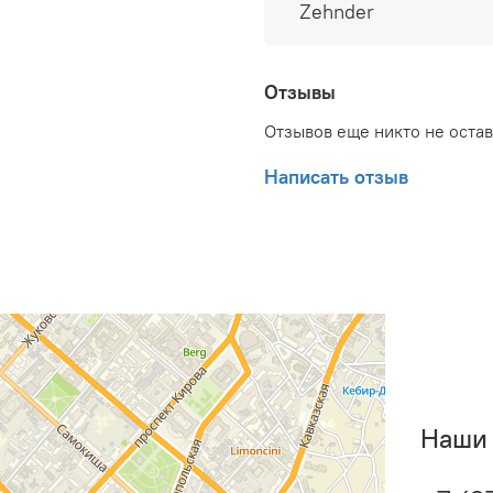
Zehnder
радиатора: 1/2 ; Тип под
кг; Высота товара: 366 м
1380 мм; Набор крепежн
документ: Гарантийный т
Отзывы
Отзывов еще никто не оста
Написать отзыв
Наши 