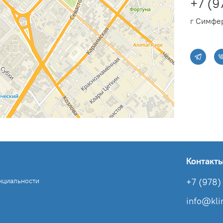
+7 (9
г Симфер
Контакт
нциальности
+7 (978) 
info@kl