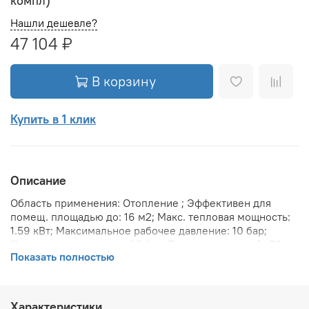
компл)
Нашли дешевле?
47 104 ₽
В корзину
Купить в 1 клик
Описание
Область применения: Отопление ; Эффективен для
помещ. площадью до: 16 м2; Макс. тепловая мощность:
1.59 кВт; Максимальное рабочее давление: 10 бар;
Предельное давление: 25 бар; Теплоотдача при Δt 70:
Показать полностью
1593 Вт; Теплоотдача при Δt 60: 1296 Вт; Теплоотдача
при Δt 50: 1026 Вт; Вариант размещения:
Горизонтальное ; Вид установки (крепления): Настенная
; Макс. температура теплоносителя: 110 °С; Межосевое
Характеристики