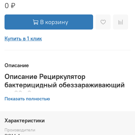
0 ₽
В корзину
Купить в 1 клик
Описание
Описание Рециркулятор
бактерицидный обеззараживающий
до 20м2
Показать полностью
Светильник обеззараживающий бактерицидный
рециркулятор «СОБР».
Характеристики
НАЗНАЧЕНИЕ
Производители