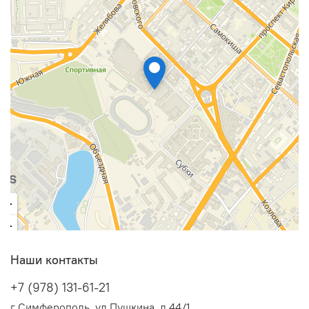
декларацию соответствия Таможенного союза.
Малошумные, но мощные вентиляторы (максимальный
воздушный поток 165 м3/ч) обеспечивают эффективную
работу рециркуляторов. Звуковой диапазон
вентиляторов находится в пределах санитарных норм
40-45 Дб.
Наши контакты
+7 (978) 131-61-21
г Симферополь, ул Пушкина, д 44/1