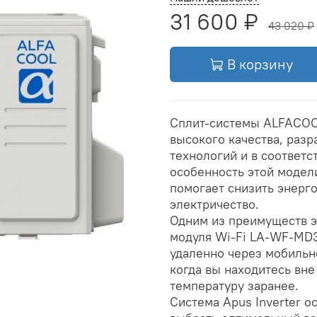
31 600 ₽
43 020 ₽
В корзину
Сплит-системы ALFACOOL
высокого качества, раз
технологий и в соответ
особенность этой модели
помогает снизить энерго
электричество.
Одним из преимуществ э
модуля Wi-Fi LA-WF-MD3
удаленно через мобильн
когда вы находитесь вне
температуру заранее.
Система Apus Inverter о