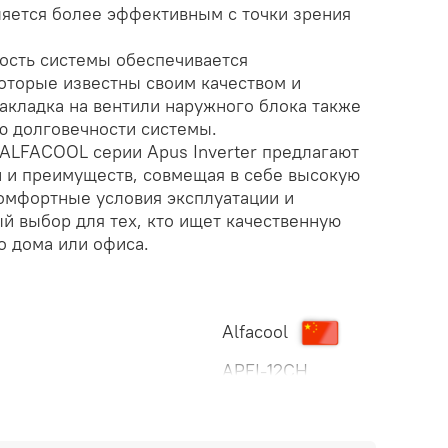
яется более эффективным с точки зрения
ость системы обеспечивается
торые известны своим качеством и
акладка на вентили наружного блока также
ю долговечности системы.
 ALFACOOL серии Apus Inverter предлагают
 и преимуществ, совмещая в себе высокую
омфортные условия эксплуатации и
й выбор для тех, кто ищет качественную
о дома или офиса.
Alfacool
APFI-12CH
Настенный
210..240
кВт
3.55