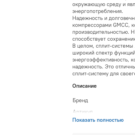
окружающую среду и явл
энергопотребления.
Надежность и долговечн
компрессорами GMCC, ко
производительностью. Н
способствует сохранени
В целом, сплит-системы
широкий спектр функций
энергоэффективность, к
надежность. Это отличны
сплит-систему для своег
Описание
Бренд
Артикул
Тип установки
Показать полностью
Напряжение питания, В
Мощность охлаждения, 