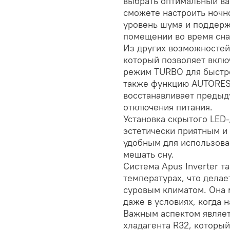
выбрать оптимальный ва
сможете настроить ночн
уровень шума и поддерж
помещении во время сна
Из других возможностей
который позволяет включ
режим TURBO для быстро
также функцию AUTOREST
восстанавливает предыд
отключения питания.
Установка скрытого LED
эстетически приятным и
удобным для использован
мешать сну.
Система Apus Inverter т
температурах, что делае
суровым климатом. Она 
даже в условиях, когда н
Важным аспектом являет
хладагента R32, которы