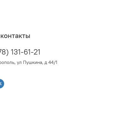
-15..30
наружного воздуха для
0..50
APUS Inverter
контакты
ний блок), мм (ШхВхГ)
495x720x270
кг
22
ренний блок), мм (ШхВхГ)
285x715x194
78) 131-61-21
, кг
8
ополь, ул Пушкина, д 44/1