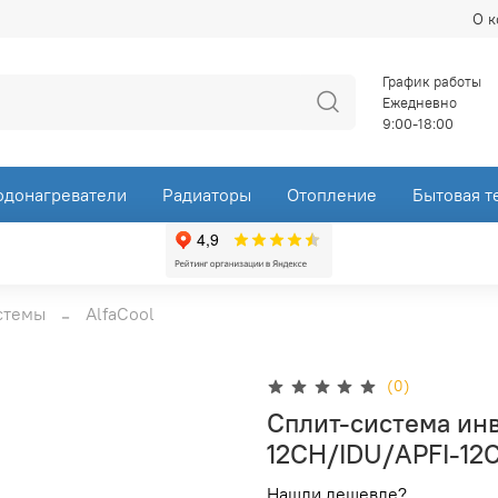
О 
График работы
Ежедневно
9:00-18:00
одонагреватели
Радиаторы
Отопление
Бытовая т
стемы
AlfaCool
(0)
Сплит-система инв
12CH/IDU/APFI-12
Нашли дешевле?