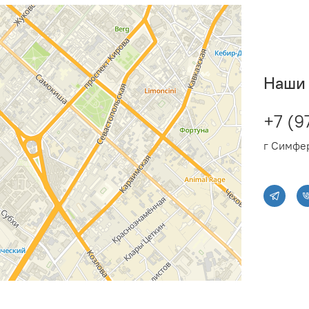
нагрева, °C
Температурные границы 
охлаждения, °C
Серия
Наши 
Размеры упаковки (внеш
Масса внешнего блока, 
Размеры упаковки (внут
+7 (9
Масса внутреннего блока
г Симфер