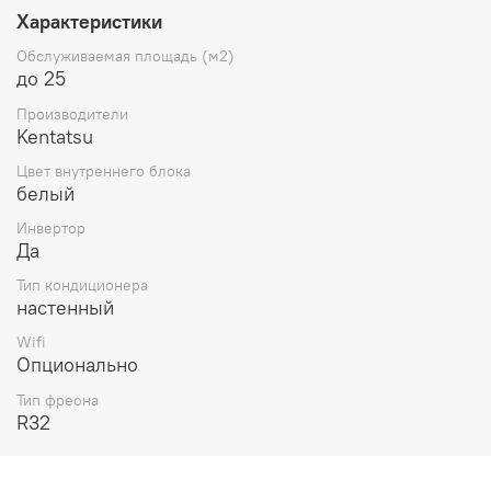
охлаждения, Вт
Характеристики
2950
Обслуживаемая площадь (м2)
Режим работы
до 25
кондиционера
Производители
Обогрев
,
Осушение
,
Kentatsu
Охлаждение
Цвет внутреннего блока
Мощность в режиме
белый
обогрева, Вт
2990
Инвертор
Да
Мин. уровень шума
внутреннего блока, дБ
Тип кондиционера
24
настенный
Wifi
Уровень шума внешнего
Опционально
блока, дБ
55
Тип фреона
R32
Потребляемая мощность
при охлаждении, Вт
1070