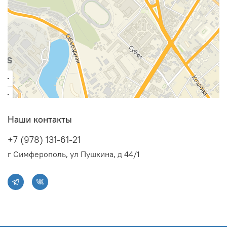
Класс
энергоэффективности
A
Класс сезонной
энергоэффективности
A
Максимальный расход
воздуха, м3/час
480
Наши контакты
Хладагент
R32
+7 (978) 131-61-21
г Симферополь, ул Пушкина, д 44/1
Макс. поддерживаемая
температура, °C
50
Мин. поддерживаемая
температура, °C
15