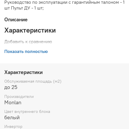
Руководство по эксплуатации с гарантийным талоном - 1
шт Пульт ДУ - 1 шт;
Описание
Характеристики
Добавить к сравнению
Особенности
Показать полностью
Вид блока сплит-системы
Комплект
Фильтры
Характеристики
Воздушный фильтр
Обслуживаемая площадь (м2)
Перепад высот внешнего и
до 25
внутреннего блоков, м
Производители
5
Monlan
Макс. длина коммуникаций,
Цвет внутреннего блока
м
белый
10
Инвертор