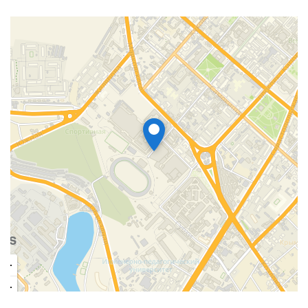
Управление со смартфона
Нет
Голосовой помощник
Нет
Количество скоростей
5
Дополнительные режимы кондиционера
:
Ночной режим
,
Режим быстрого охлаждения
,
Режим
вентиляции
,
Турбо режим
,
Автоматический режим
Технические характеристики
Рекомендуемая площадь
помещения, кв.м
29
Мощность в режиме
охлаждения, Вт
2783
Мощность в режиме