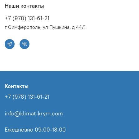
обогрева, Вт
Наши контакты
2841
+7 (978) 131-61-21
Мин. уровень шума
г Симферополь, ул Пушкина, д 44/1
внутреннего блока, дБ
24
Уровень шума внешнего
блока, дБ
45
Потребляемая мощность
при охлаждении, Вт
855
Контакты
Потребляемая мощность
+7 (978) 131-61-21
при обогреве, Вт
783
info@klimat-krym.com
Охлаждающая способность,
BTU
9500
Ежедневно 09:00-18:00