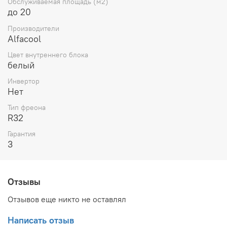
Wi-Fi
-
Опция
Обслуживаемая площадь (м2)
Марка компрессора
-
GMCC
до 20
Потребление при охлаждении, кВт
-
0.738
Производители
Потребление при обогреве, кВт
-
0.687
Alfacool
Охлаждающая способность, тыс. BTU
-
7
Диапазон t на охлаждение, С
-
+18...+43
Цвет внутреннего блока
Диапазон t на обогрев, С
-
-7...+24
белый
3
Расход воздуха, м
/ч
-
500
Инвертор
Хладагент
-
R32
Нет
Max длина трассы, м
-
20
ø газовой трубы, дюйм
-
3/8
Тип фреона
ø жидкостной трубы, дюйм
-
1/4
R32
Режим вентиляции
-
Да
Режим осушения
-
Да
Гарантия
Предварительный фильтр
-
Да
3
Самодиагностика
-
Да
Самоочистка внут блока
-
Да
Авторестарт
-
Да
Отзывы
Авто режим
-
Да
Ночной режим
-
Да
Отзывов еще никто не оставлял
Турборежим
-
Да
Дисплей
-
Да
Написать отзыв
Таймер
-
Да