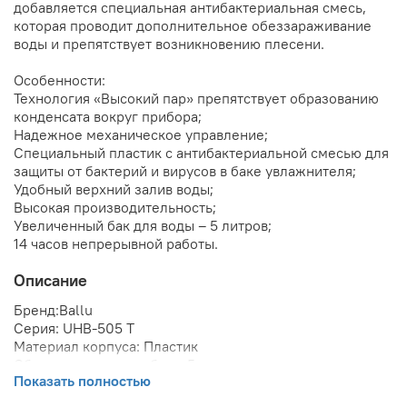
добавляется специальная антибактериальная смесь,
которая проводит дополнительное обеззараживание
воды и препятствует возникновению плесени.
Особенности:
Технология «Высокий пар» препятствует образованию
конденсата вокруг прибора;
Надежное механическое управление;
Специальный пластик с антибактериальной смесью для
защиты от бактерий и вирусов в баке увлажнителя;
Удобный верхний залив воды;
Высокая производительность;
Увеличенный бак для воды – 5 литров;
14 часов непрерывной работы.
Описание
Бренд:
Ballu
Серия:
UHB-505 T
Материал корпуса:
Пластик
Объем внутреннего бака:
5 л
Показать полностью
Форма корпуса:
Цилиндрическая
Цвет корпуса:
Бело-серый