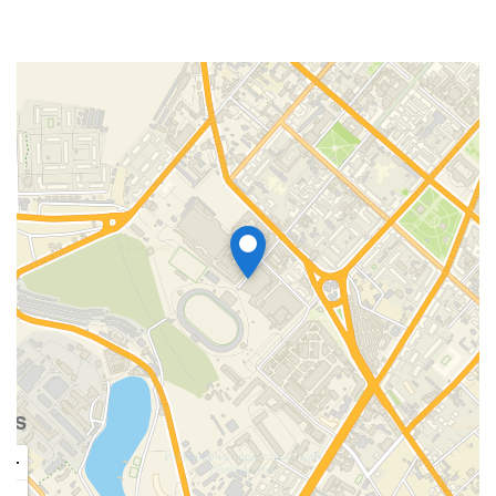
УФ-обеззараживание:
Нет
Функция ароматизации воздуха:
Да
Индикация включения:
Да
Индикация режимов работы:
Нет
Индикация заданной влажности :
Нет
Индикация относит. влажности воздуха (вблизи
устройства):
Нет
Индикация заполнения емкости:
Нет
Индикация низкого уровня воды:
Нет
Интерьерная подсветка:
Нет
Подсветка корпуса:
Нет
Подсветка резервуара для воды:
Нет
Отключение подсветки:
Нет
Защита от включения без вод:
Да
Защита кнопок управления от детей:
Нет
Аварийное отключение при сильном наклоне или
опрокидывании:
Да
Автоматическое отключение при низком уровне
воды:
Да
Антибактериальное покрытие бака:
Да
Класс пылевлагозащищенности:
IPX0
Вес товара (нетто)
1.24 кг
Высота товара
31.7 см