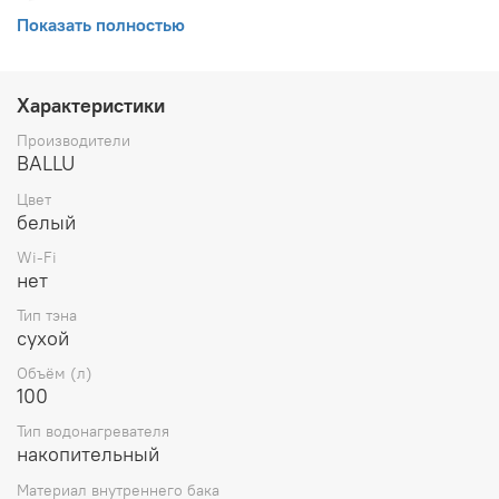
обеспечивает система «сухих» нагревательных
Показать полностью
элементов DRY+. Благодаря использованию технологии
DRY+ ТЭНы не контактируют с водой, на них не
образуется накипь, что значительно увеличивает ресурс
их работы.
Характеристики
Производители
BALLU
Цвет
белый
Wi-Fi
нет
Тип тэна
сухой
Объём (л)
100
Тип водонагревателя
накопительный
Материал внутреннего бака