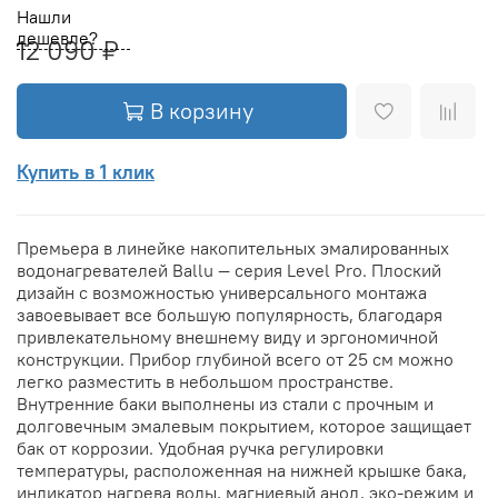
Нашли
дешевле?
12 090 ₽
В корзину
Купить в 1 клик
Премьера в линейке накопительных эмалированных
водонагревателей Ballu — серия Level Pro. Плоский
дизайн с возможностью универсального монтажа
завоевывает все большую популярность, благодаря
привлекательному внешнему виду и эргономичной
конструкции. Прибор глубиной всего от 25 см можно
легко разместить в небольшом пространстве.
Внутренние баки выполнены из стали с прочным и
долговечным эмалевым покрытием, которое защищает
бак от коррозии. Удобная ручка регулировки
температуры, расположенная на нижней крышке бака,
индикатор нагрева воды, магниевый анод, эко-режим и