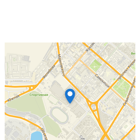
Управление
Точность установки температуры: Механическая
регулировка
Вид управления: Механическое
Регулировка температуры: Да
Тип термостата: Механический
Wi-Fi модуль: Нет
Работа с умным домом: Нет
Таймер на включение: Нет
Управление c мобильного приложения по Wi-Fi: Нет
Режимы
Количество режимов нагрева: 1
Демо режим: Нет
Режим антизамерзания: Нет
Режим ЭКО: Да
Режим Smart Memory: Нет
Встроенные часы: Нет
Функции
Функция 'быстрый нагрев': Нет
Система санитарной обработки воды: Нет
Индикация
Поворот дисплея: Нет