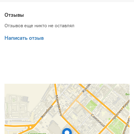
Регулировка температуры от 30 до 75°С.
Система защиты от коррозии Protect tank –
мелкодисперсное эмалевое покрытие, система
Отзывы
безопасности и магниевый анод увеличенной
массы
Отзывов еще никто не оставлял
Функция управления мощностью нагрева –
возможность размещения в помещениях с
Написать отзыв
ограниченной мощностью электросети
Эффективная теплоизоляция (CFC-Free)
Защита от перегрева, защита от сухого нагрева,
предохранительный клапан
Класс пылевлагозащищенности IPX4