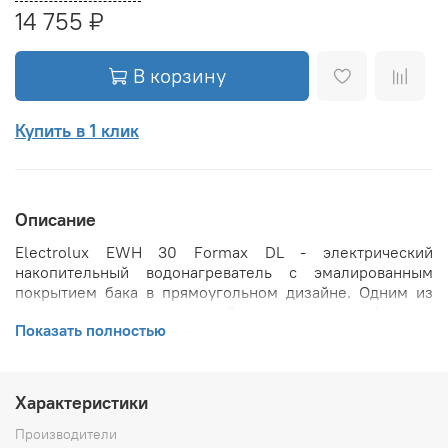
14 755 ₽
В корзину
Купить в 1 клик
Описание
Electrolux EWH 30 Formax DL - электрический
накопительный водонагреватель с эмалированным
покрытием бака в прямоугольном дизайне. Одним из
главных преимуществ данной модели является функция
Показать полностью
Multy memmory, которая позволяет программировать
до трех индивидуальных температур нагрева.
Универсальность монтажа
Характеристики
Водонагреватели серий Formax можно устанавливать
Производители
как вертикально, так и горизонтально. Это упрощает