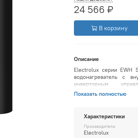
24 566 ₽
В корзину
Описание
Electrolux серии EWH S
водонагреватель с в
инверторным упра
энергоэффективности -
Показать полностью
применением самых 
оборудовании и имеют п
8 лет.
Характеристики
Технология digital IN
Производители
реализованная в вод
Electrolux