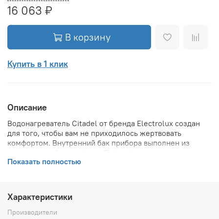
16 063 ₽
В корзину
Купить в 1 клик
Описание
Водонагреватель Citadel от бренда Electrolux создан
для того, чтобы вам не приходилось жертвовать
комфортом. Внутренний бак прибора выполнен из
нержавеющей стали Inox+ Technology с высоким
Показать полностью
содержанием легирующих элементов: хрома и никеля,
что обеспечивает дополнительную защиту от коррозии,
надёжность прибора подтверждает гарантия на
внутренний бак 7 лет. За долговечность
Характеристики
водонагревателя также отвечает нагревательный
элемент из высококачественной меди и наличие ЭКО-
Производители