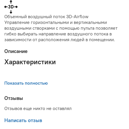
Объемный воздушный поток 3D-Airflow
Управление горизонтальными и вертикальными
воздушными створками с помощью пульта позволяет
гибко выбирать направление воздушного потока в
зависимости от расположения людей в помещении.
Описание
Характеристики
Производительность
Показать полностью
Охлаждение минимум, кВт - 1,0
Отзывы
Охлаждение максимум, кВт - 4,0
Нагрев минимум, кВт - 1,0
Отзывов еще никто не оставлял
Нагрев максимум, кВт - 5,2
Охлаждение, кВт - 3,5
Написать отзыв
2
Рекомендованная площадь, м
- 25 - 35
Нагрев, кВт - 4,2