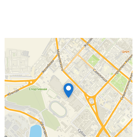
Электрические характеристики
Энергоэффективность SCOP/COP - 4,6 / 3,81
Номинальный уровень рабочего тока (охлаждение), А
- 4,3
Номинальный уровень рабочего тока (нагрев), А - 5
Энергоэффективность SEER/EER - 8,5 / 4,00
Подключение питания - Наружный блок
Класс эффективности - А+++ / A++
Номинальная потребляемая мощность (охлаждение),
кВт - 0,875
Минимальная потребляемая мощность (охлаждение),
кВт - 0,3
Максимальная потребляемая мощность (охлаждение),
кВт - 1,5
Номинальная потребляемая мощность (нагрев), кВт - 1,1
Минимальная потребляемая мощность (нагрев), кВт
- 0,5
Максимальная потребляемая мощность (нагрев), кВт
- 1,6