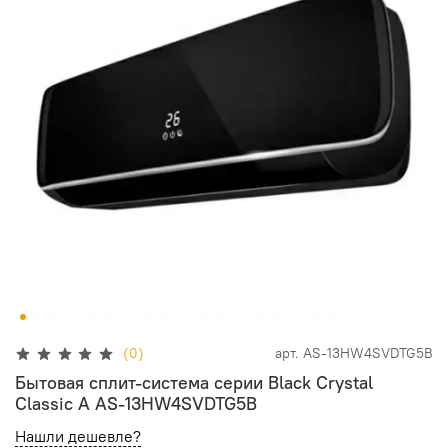
(0)
арт.
AS-13HW4SVDTG5В
Бытовая сплит-система серии Black Crystal
Classic A AS-13HW4SVDTG5В
Нашли дешевле?