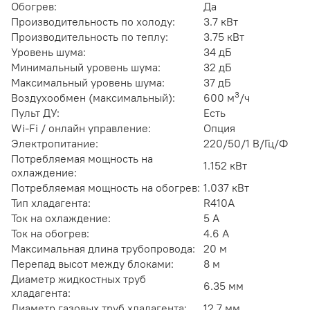
Обогрев:
Да
Производительность по холоду:
3.7 кВт
Производительность по теплу:
3.75 кВт
Уровень шума:
34 дБ
Минимальный уровень шума:
32 дБ
Максимальный уровень шума:
37 дБ
3
Воздухообмен (максимальный):
600 м
/ч
Пульт ДУ:
Есть
Wi-Fi / онлайн управление:
Опция
Электропитание:
220/50/1 В/Гц/Ф
Потребляемая мощность на
1.152 кВт
охлаждение:
Потребляемая мощность на обогрев:
1.037 кВт
Тип хладагента:
R410A
Ток на охлаждение:
5 А
Ток на обогрев:
4.6 А
Максимальная длина трубопровода:
20 м
Перепад высот между блоками:
8 м
Диаметр жидкостных труб
6.35 мм
хладагента:
Диаметр газовых труб хладагента:
12.7 мм