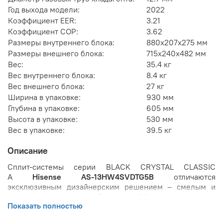
Год выхода модели:
2022
Коэффициент EER:
3.21
Коэффициент COP:
3.62
Размеры внутреннего блока:
880x207x275 мм
Размеры внешнего блока:
715x240x482 мм
Вес:
35.4 кг
Вес внутреннего блока:
8.4 кг
Вес внешнего блока:
27 кг
Ширина в упаковке:
930 мм
Глубина в упаковке:
605 мм
Высота в упаковке:
530 мм
Вес в упаковке:
39.5 кг
Описание
Сплит-системы серии BLACK CRYSTAL CLASSIC
A
Hisense AS-13HW4SVDTG5В
отличаются
эксклюзивным дизайнерским решением – смелым и
одновременно строгим. Внутренний блок кондиционера
Показать полностью
выполнен в глубоком глянцевом черном цвете. Такого
выразительного эффекта удалось достичь за счет