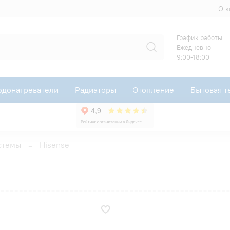
О 
График работы
Ежедневно
9:00-18:00
одонагреватели
Радиаторы
Отопление
Бытовая т
стемы
Hisense