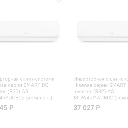
рторная сплит-система
Инверторная сплит-си
nse серии SMART DC
Hisense серии SMART
ter (R32) AS-
Inverter (R32) AS-
4RYDDB02 (комплект)
18UW4RMADB02 (комп
545 ₽
37 027 ₽