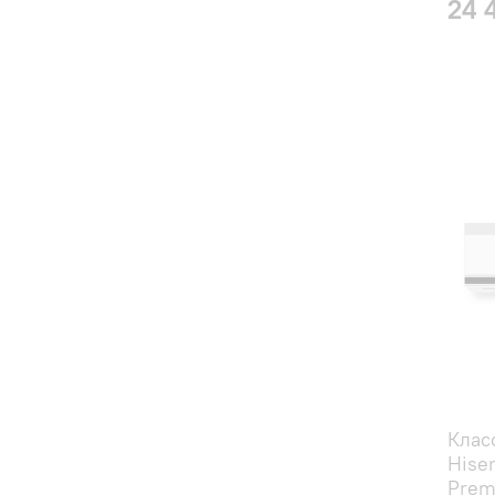
24 
Клас
Hise
Prem