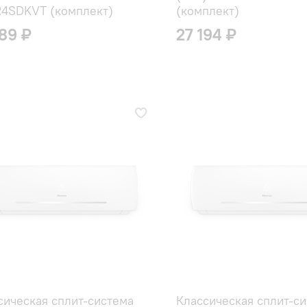
4SDKVT (комплект)
(комплект)
189 ₽
27 194 ₽
сическая сплит-система
Классическая сплит-с