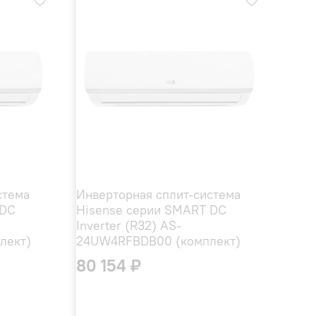
стема
Инверторная сплит-система
 DC
Hisense серии SMART DC
Inverter (R32) AS-
лект)
24UW4RFBDB00 (комплект)
80 154 ₽