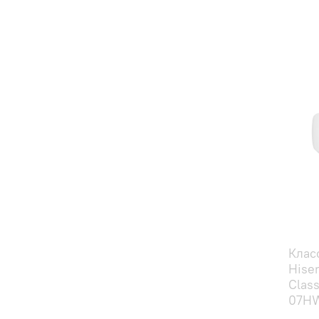
Клас
Hise
Class
07HW