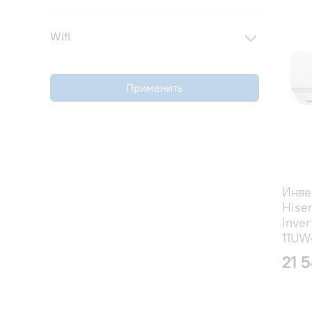
Wifi
Применить
Инве
Hise
Inver
11UW
21 