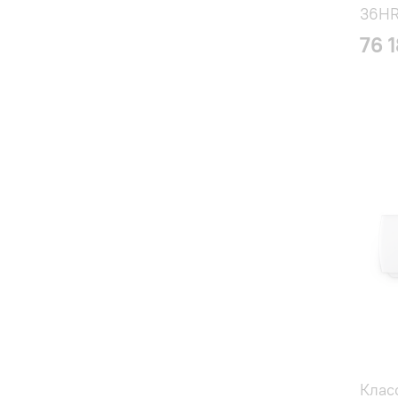
36HR
76 
Клас