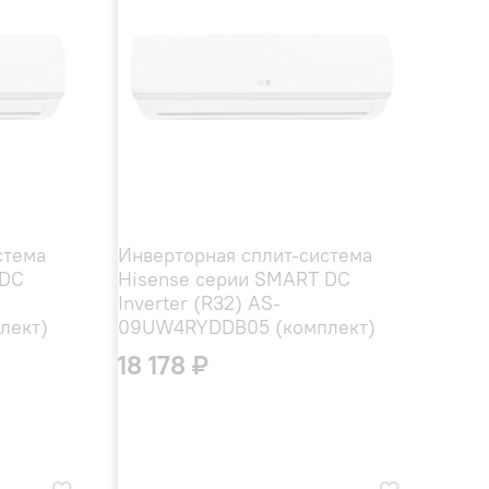
стема
Инверторная сплит-система
 DC
Hisense серии SMART DC
Inverter (R32) AS-
лект)
09UW4RYDDB05 (комплект)
18 178 ₽