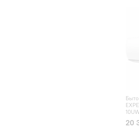
Быто
EXPE
10U
20 