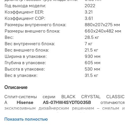
Год выхода модели:
2022
Коэффициент EER:
3.21
Коэффициент COP:
3.61
Размеры внутреннего блока:
880x207x275 мм
Размеры внешнего блока:
660x240x482 мм
Вес:
28.5 кг
Вес внутреннего блока:
7 кг
Вес внешнего блока:
21.5 кг
Ширина в упаковке:
930 мм
Глубина в упаковке:
605 мм
Высота в упаковке:
530 мм
Вес в упаковке:
31.5 кг
Описание
Сплит-системы серии BLACK CRYSTAL CLASSIC
A
Hisense AS-07HW4SYDTG035В
отличаются
эксклюзивным дизайнерским решением – смелым и
одновременно строгим. Внутренний блок кондиционера
Показать полностью
выполнен в глубоком глянцевом черном цвете. Такого
выразительного эффекта удалось достичь за счет