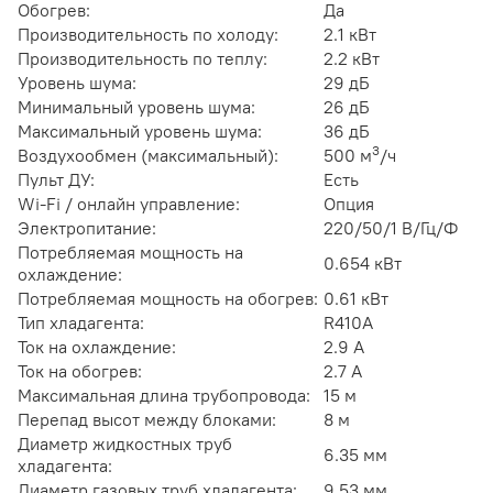
Обогрев:
Да
Производительность по холоду:
2.1 кВт
Производительность по теплу:
2.2 кВт
Уровень шума:
29 дБ
Минимальный уровень шума:
26 дБ
Максимальный уровень шума:
36 дБ
3
Воздухообмен (максимальный):
500 м
/ч
Пульт ДУ:
Есть
Wi-Fi / онлайн управление:
Опция
Электропитание:
220/50/1 В/Гц/Ф
Потребляемая мощность на
0.654 кВт
охлаждение:
Потребляемая мощность на обогрев:
0.61 кВт
Тип хладагента:
R410A
Ток на охлаждение:
2.9 А
Ток на обогрев:
2.7 А
Максимальная длина трубопровода:
15 м
Перепад высот между блоками:
8 м
Диаметр жидкостных труб
6.35 мм
хладагента:
Диаметр газовых труб хладагента:
9.53 мм