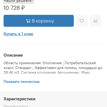
Нашли дешевле?
10 728 ₽
В корзину
Купить в 1 клик
Описание
Область применения: Отопление ; Потребительский
класс: Стандарт ; Эффективен для помещ. площадью до:
28.46 м2; Система отопления: Автономная ; Макс.
тепловая мощность: 3.488 кВт; Максимальное рабочее
Показать полностью
давление: 10 бар; Предельное давление: 25 бар;
Теплоотдача при Δt 70: 3488 Вт; Теплоотдача при Δt 60:
2860 Вт; Теплоотдача при Δt 50: 2267 Вт; Вариант
размещения: Горизонтальное ; Вид установки
Характеристики
(крепления): Настенная ; Макс. температура
теплоносителя: 110 °С; Межосевое расстояние: 445 мм;
Производители