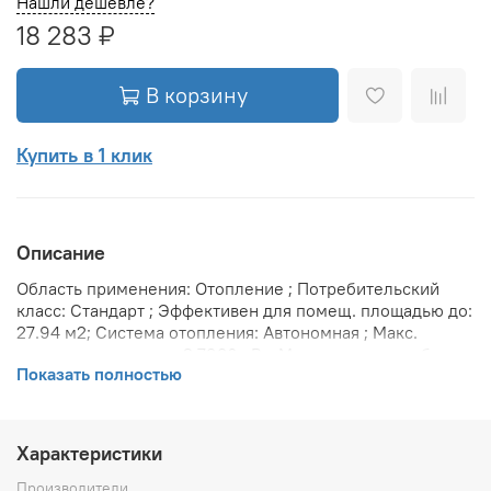
Нашли дешевле?
18 283 ₽
В корзину
Купить в 1 клик
Описание
Область применения: Отопление ; Потребительский
класс: Стандарт ; Эффективен для помещ. площадью до:
27.94 м2; Система отопления: Автономная ; Макс.
тепловая мощность: 2.7936 кВт; Максимальное рабочее
Показать полностью
давление: 10 бар; Предельное давление: 25 бар;
Теплоотдача при Δt 70: 2794 Вт; Теплоотдача при Δt 60:
2291 Вт; Теплоотдача при Δt 50: 1816 Вт; Вариант
размещения: Горизонтальное ; Вид установки
Характеристики
(крепления): Настенная ; Макс. температура
теплоносителя: 110 °С; Межосевое расстояние: 845 мм;
Производители