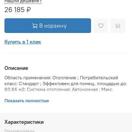
Нашли дешевле?
26 185 ₽
В корзину
Купить в 1 клик
Описание
Область применения: Отопление ; Потребительский
класс: Стандарт ; Эффективен для помещ. площадью до:
60.66 м2; Система отопления: Автономная ; Макс.
тепловая мощность: 6.066 кВт; Максимальное рабочее
Показать полностью
давление: 10 бар; Предельное давление: 25 бар;
Теплоотдача при Δt 70: 6066 Вт; Теплоотдача при Δt 60:
4975 Вт; Теплоотдача при Δt 50: 3943 Вт; Вариант
размещения: Горизонтальное ; Вид установки
Характеристики
(крепления): Настенная ; Макс. температура
теплоносителя: 110 °С; Межосевое расстояние: 245 мм;
Производители