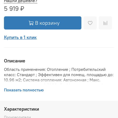
Нашли дешевле?
5 919 ₽
В корзину
Купить в 1 клик
Описание
Область применения: Отопление ; Потребительский
класс: Стандарт ; Эффективен для помещ. площадью до:
10.96 м2; Система отопления: Автономная ; Макс.
тепловая мощность: 1.0956 кВт; Максимальное рабочее
Показать полностью
давление: 10 бар; Предельное давление: 25 бар;
Теплоотдача при Δt 70: 1096 Вт; Теплоотдача при Δt 60:
899 Вт; Теплоотдача при Δt 50: 713 Вт; Вариант
размещения: Горизонтальное ; Вид установки
Характеристики
(крепления): Настенная ; Макс. температура
теплоносителя: 110 °С; Межосевое расстояние: 545 мм;
Производители