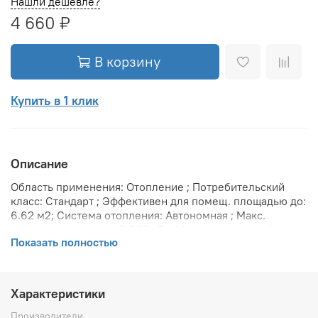
Нашли дешевле?
4 660 ₽
В корзину
Купить в 1 клик
Описание
Область применения: Отопление ; Потребительский
класс: Стандарт ; Эффективен для помещ. площадью до:
6.62 м2; Система отопления: Автономная ; Макс.
тепловая мощность: 0.662 кВт; Максимальное рабочее
Показать полностью
давление: 10 бар; Предельное давление: 25 бар;
Теплоотдача при Δt 70: 662 Вт; Теплоотдача при Δt 60:
543 Вт; Теплоотдача при Δt 50: 431 Вт; Вариант
размещения: Горизонтальное ; Вид установки
Характеристики
(крепления): Настенная ; Макс. температура
теплоносителя: 110 °С; Межосевое расстояние: 395 мм;
Производители