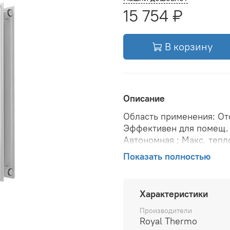
15 754 ₽
В корзину
Описание
Область применения: Ото
Эффективен для помещ. 
Автономная ; Макс. теп
рабочее давление: 10 ба
Показать полностью
при Δt 70: 4070 Вт; Тепл
Δt 50: 2646 Вт; Вариант
(крепления): Настенная ;
Характеристики
Межосевое расстояние: 
воды в радиаторе: 14.84 
Производители
Royal Thermo
подключения: Боковое ; В