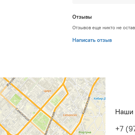
500 мм; Глубина товара:
с упаковкой (брутто): 55
Глубина упаковки товара
Отзывы
Набор крепежных элемен
Отзывов еще никто не оста
документ: Гарантийный т
Написать отзыв
Наши 
+7 (9