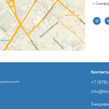
г Симфер
Контакт
нциальности
+7 (978) 
info@kl
Ежеднев