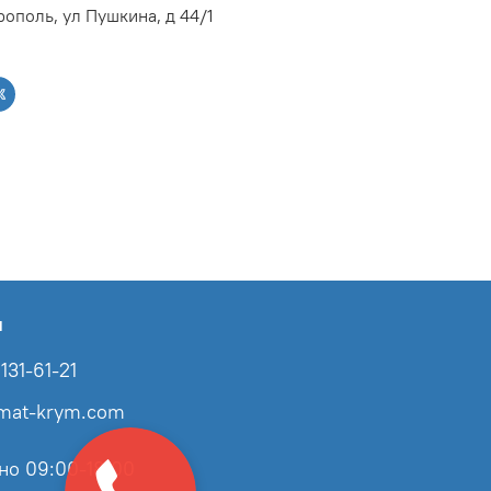
ополь, ул Пушкина, д 44/1
ы
131-61-21
imat-krym.com
но 09:00-18:00