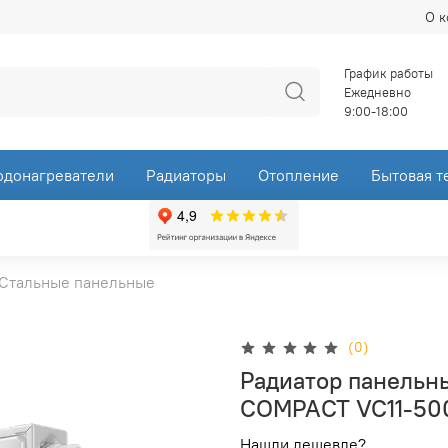
О 
График работы
Ежедневно
9:00-18:00
одонагреватели
Радиаторы
Отопление
Бытовая т
Стальные панельные
(0)
Радиатор панельн
COMPACT VC11-50
Нашли дешевле?