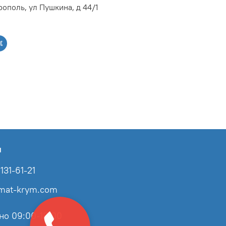
ополь, ул Пушкина, д 44/1
ы
131-61-21
imat-krym.com
но 09:00-18:00