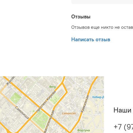
500 мм; Глубина товара:
упаковкой (брутто): 35.5
Глубина упаковки товара
Отзывы
Набор крепежных элемен
Отзывов еще никто не оста
документ: Гарантийный т
Написать отзыв
Наши 
+7 (9