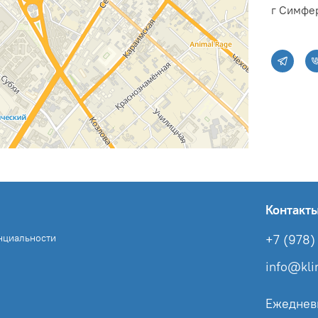
г Симфер
Контакт
нциальности
+7 (978) 
info@kl
Ежеднев