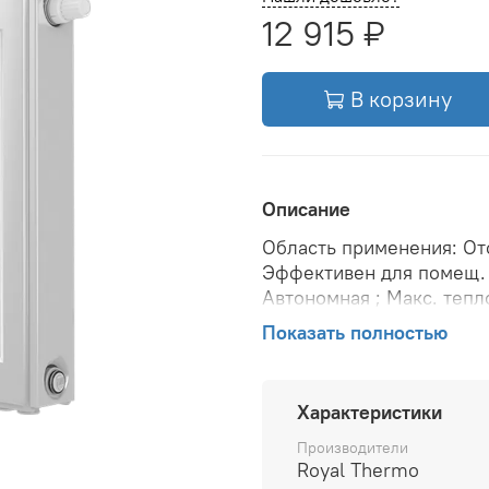
12 915 ₽
В корзину
Описание
Область применения: Ото
Эффективен для помещ. 
Автономная ; Макс. тепл
рабочее давление: 10 ба
Показать полностью
при Δt 70: 3110 Вт; Тепл
Δt 50: 2022 Вт; Вариант
(крепления): Настенная 
Характеристики
Межосевое расстояние: 
воды в радиаторе: 7.02 л
Производители
Royal Thermo
подключения: Нижнее ; Ве