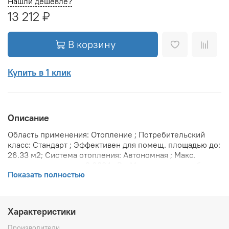
Нашли дешевле?
13 212 ₽
В корзину
Купить в 1 клик
Описание
Область применения: Отопление ; Потребительский
класс: Стандарт ; Эффективен для помещ. площадью до:
26.33 м2; Система отопления: Автономная ; Макс.
тепловая мощность: 2.6334 кВт; Максимальное рабочее
Показать полностью
давление: 10 бар; Предельное давление: 25 бар;
Теплоотдача при Δt 70: 2634 Вт; Теплоотдача при Δt 60:
2160 Вт; Теплоотдача при Δt 50: 1712 Вт; Вариант
размещения: Горизонтальное ; Вид установки
Характеристики
(крепления): Настенная ; Макс. температура
теплоносителя: 120 °С; Межосевое расстояние: 50 мм;
Производители