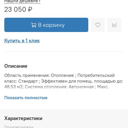
Нашли дешевле?
23 050 ₽
В корзину
Купить в 1 клик
Описание
Область применения: Отопление ; Потребительский
класс: Стандарт ; Эффективен для помещ. площадью до:
48.53 м2; Система отопления: Автономная ; Макс.
тепловая мощность: 4.8528 кВт; Максимальное рабочее
Показать полностью
давление: 10 бар; Предельное давление: 25 бар;
Теплоотдача при Δt 70: 4853 Вт; Теплоотдача при Δt 60:
3980 Вт; Теплоотдача при Δt 50: 3155 Вт; Вариант
размещения: Горизонтальное ; Вид установки
Характеристики
(крепления): Настенная ; Макс. температура
теплоносителя: 120 °С; Межосевое расстояние: 50 мм;
Производители