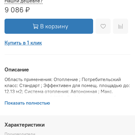
Нашли дешевле?
9 086 ₽
В корзину
Купить в 1 клик
Описание
Область применения: Отопление ; Потребительский
класс: Стандарт ; Эффективен для помещ. площадью до:
12.13 м2; Система отопления: Автономная ; Макс.
тепловая мощность: 1.2132 кВт; Максимальное рабочее
Показать полностью
давление: 10 бар; Предельное давление: 25 бар;
Теплоотдача при Δt 70: 1214 Вт; Теплоотдача при Δt 60:
995 Вт; Теплоотдача при Δt 50: 789 Вт; Вариант
размещения: Горизонтальное ; Вид установки
Характеристики
(крепления): Настенная ; Макс. температура
теплоносителя: 120 °С; Межосевое расстояние: 50 мм;
Производители