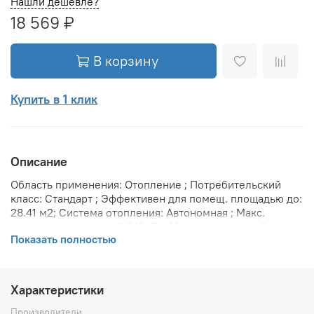
Нашли дешевле?
18 569 ₽
В корзину
Купить в 1 клик
Описание
Область применения: Отопление ; Потребительский
класс: Стандарт ; Эффективен для помещ. площадью до:
28.41 м2; Система отопления: Автономная ; Макс.
тепловая мощность: 2.841 кВт; Максимальное рабочее
Показать полностью
давление: 10 бар; Предельное давление: 25 бар;
Теплоотдача при Δt 70: 2841 Вт; Теплоотдача при Δt 60:
2330 Вт; Теплоотдача при Δt 50: 1847 Вт; Вариант
размещения: Горизонтальное ; Вид установки
Характеристики
(крепления): Настенная ; Макс. температура
теплоносителя: 110 °С; Межосевое расстояние: 50 мм;
Производители