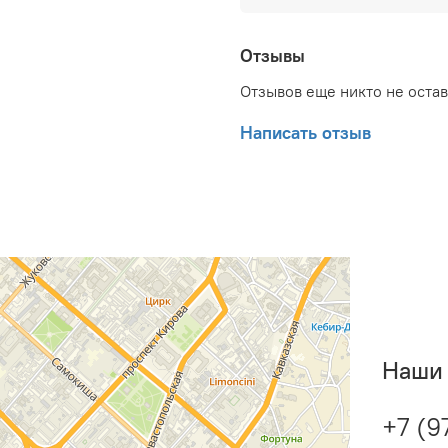
500 мм; Глубина товара: 
упаковкой (брутто): 36.3
Глубина упаковки товара
Отзывы
Набор крепежных элемен
Отзывов еще никто не оста
документ: Гарантийный т
Написать отзыв
Наши 
+7 (9