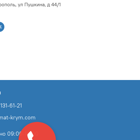
ополь, ул Пушкина, д 44/1
ы
131-61-21
imat-krym.com
но 09:00-18:00