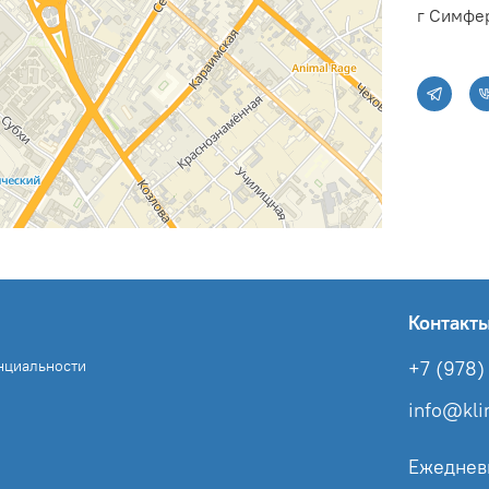
г Симфер
Контакт
нциальности
+7 (978) 
info@kl
Ежеднев