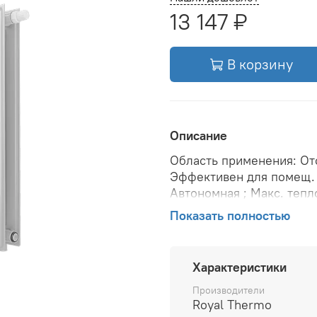
13 147 ₽
В корзину
Описание
Область применения: Ото
Эффективен для помещ. 
Автономная ; Макс. тепл
рабочее давление: 10 ба
Показать полностью
при Δt 70: 2462 Вт; Тепл
Δt 50: 1601 Вт; Вариант 
(крепления): Настенная ;
Характеристики
Межосевое расстояние: 
воды в радиаторе: 10.26 
Производители
Royal Thermo
подключения: Нижнее ; Ве