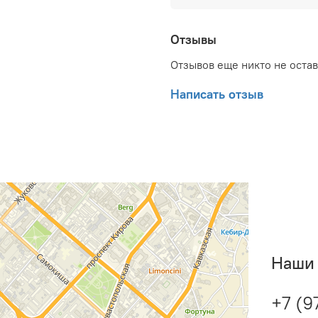
600 мм; Глубина товара: 
упаковкой (брутто): 53.4
Глубина упаковки товара
Отзывы
Набор крепежных элемен
Отзывов еще никто не оста
документ: Гарантийный т
Написать отзыв
Наши 
+7 (9