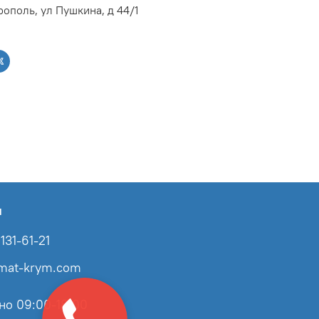
ополь, ул Пушкина, д 44/1
ы
131-61-21
imat-krym.com
но 09:00-18:00