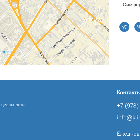
г Симфер
Контакт
нциальности
+7 (978) 
info@kl
Ежеднев